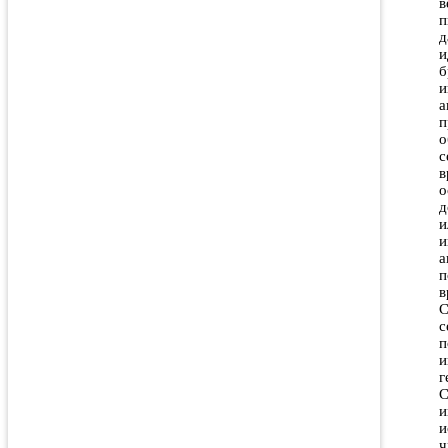
в
п
д
и
б
и
а
п
о
с
в
о
д
и
и
а
п
в
С
с
п
и
г
С
и
и
ч