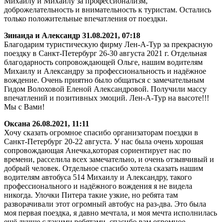
Михаилу и Михаилу за профессионализм,
доброжелательность и внимательность к туристам. Остались
только положительные впечатления от поездки.
Зинаида и Александр
31.08.2021, 07:18
Благодарим туристическую фирму Лен-А-Тур за прекрасную
поездку в Санкт-Петербург 26-30 августа 2021 г. Отдельная
благодарность сопровождающей Ольге, нашим водителям
Михаилу и Александру за профессиональность и надёжное
вождение. Очень приятно было общаться с замечательным
Гидом Волоховой Еленой Александровой. Получили массу
впечатлений и позитивных эмоций. Лен-А-Тур на высоте!!!
Мы с Вами!
Оксана
26.08.2021, 11:11
Хочу сказать огромное спасибо организаторам поездки в
Санкт-Петербург 20-22 августа. У нас была очень хорошая
сопровождающая Анечка,которая сориентирует нас по
времени, расселила всех замечательно, и очень отзывчивый и
добрый человек. Отдельное спасибо хотела сказать нашим
водителям автобуса 514 Михаилу и Александру, такого
профессионального и надёжного вождения я не видела
никогда. Улочки Питера такие узкие, но ребята там
разворачивали этот огромный автобус на раз-два. Это была
моя первая поездка, я давно мечтала, и моя мечта исполнилась
ещё лучше с такими ребятами, спасибо вам огромное.