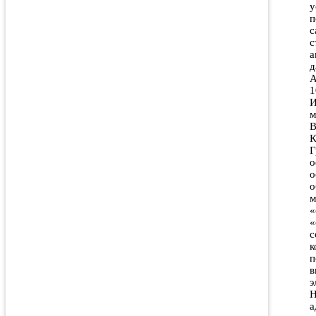
у
п
с
с
а
д
А
1
И
м
В
К
Г
о
о
о
м
«
«
с
к
п
в
э
H
а