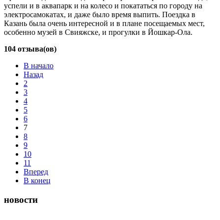
успели и в аквапарк и на колесо и покататься по городу на
электросамокатах, и даже было время выпить. Поездка в
Казань была очень интересной и в плане посещаемых мест,
особенно музей в Свияжске, и прогулки в Йошкар-Ола.
104 отзыва(ов)
В начало
Назад
2
3
4
5
6
7
8
9
10
11
Вперед
В конец
новости