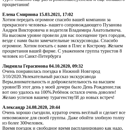
процветания!
Елена Смирнова
15.03.2021, 17:02
Хотим передать огромное спасибо вашей компании за
прекрасного человека- нашего сопровождающего Пузанова
Андрея Викторовича и водителя Владимира Анатольевича.
На высоком уровне провели для нас посещение трех городов,
везде с нами были замечательные экскурсоводы. Спасибо
огромное. Хотим поехать с вами в Плес и Кострому. Желаем
процветания вашей фирме. С уважением группа туристов 8
человек из Санкт-Петербурга
Людмила Герасимова
04.10.2020, 09:32
Очень понравилась поездка в Нижний Новгород
3/10/2020.Увлекательный рассказ экскурсавода
Веры,внимательность и доброжелательность на высшем
уровне!В этот день у моей дочери было День Рождение,так
вот оно удалось на 100%.Ребёнок остался очень доволен!
Желаю успехов вашему турагенству!И до новых встреч!
Александр
24.08.2020, 20:44
Очень хорошо съездили, куратор очень весёлый и сделает все
невозможное для своей группы. Даже обойти злобную толпу
из более 300человек.
Время поездок и свободное время распланировано как надо,