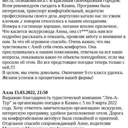
места, познакомились с В красивым своеобразным городом.
Всем рекомендуем съездить в Казань. Программа была
интересная, транспорт комфортабельный, водители
профессионалы своего дела ,виртуозно катали нас по узким
клочкам ,с юмором относились к нашим опозданиям.
Номера в гостинице хорошие, питание вполне приличное.
Что касается экскурсовода Анны, она ст***лась нам все
подробно рассказать и показать, проявляя заботу и внимание к
нам. За что ей огромное спасибо. Очень важно, что мы
чувствовали с Аней себя очень комфортно. Она
прислушивалась к нашим пожеланиям, отвечала на все наши
вопросы, показывала какие-то объекты поподробнее, если мы
просили об этом. Во все предстоящие поездки теперь только с
ней.!!!
В целом, мы очень довольны. Окончание 9-го класса удалось.
Желаем успехов и процветания вашей фирмы!
Алла
15.03.2022, 21:50
Выражаю благодарность туристической компании "Лен-А-
Тур" за организацию поездки в Казань с 5 по 9 марта 2022
года. Хочу отметить замечательную организацию экскурсии,
интересную программу, удобное расположение отеля. Дорога
на комфортабельном автобусе была спокойной и приятной.
Отдельное спасибо сопровождающей Анне, водителям