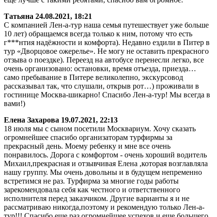
Татьяна
24.08.2021, 18:21
С компанией Лен-а-тур наша семья путешествует уже больше
10 лет) обращаемся всегда только к ним, потому что есть
г***нтия надёжности и комфорта). Недавно ездили в Питер в
тур «Дворцовое ожерелье». Не могу не оставить прекрасного
отзыва о поездке). Переезд на автобусе перенесли легко, все
очень организовано: остановки, время отъезда, приезда…
само пребывание в Питере великолепно, экскурсовод
рассказывал так, что слушали, открыв рот…) проживали в
гостинице Москва-шикарно! Спасибо Лен-а-тур! Мы всегда в
вами!)
Елена Захарова
19.07.2021, 22:13
18 июля мы с сыном посетили Москвариум. Хочу сказать
огромнейшее спасибо организаторам турфирмы за
прекрасный день. Моему ребенку и мне все очень
понравилось. Дорога с комфортом - очень хороший водитель
Михаил,прекрасная и отзывчивая Елена ,которая возглавляла
нашу группу. Мы очень довольны и в будущем непременно
встретимся не раз. Турфирма за многие годы работы
зарекомендовала себя как честного и ответственного
исполнителя перед заказчиком. Другие варианты я и не
рассматриваю никогда,поэтому и рекомендую только Лен-а-
тур!!! Спасибо еще раз огромнейшее,успехов и еще большего