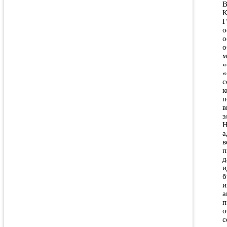
В
К
Г
о
о
о
м
«
«
с
к
п
в
э
H
а
в
п
д
и
б
и
а
п
о
с