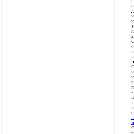
в
о
д
и
и
а
п
в
С
с
п
и
г
С
и
и
ч
п
«
Н
«
п
о
п
к
О
в