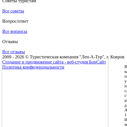
Советы туристам
Все советы
Вопрос/ответ
Все вопросы
Отзывы
Все отзывы
2009 - 2026 © Туристическая компания "Лен-А-Тур", г. Ковров
Создание и продвижение сайта - веб-студия БонСайт
В
Политика конфиденциальности
к
п
у
п
с
с
а
д
А
1
И
м