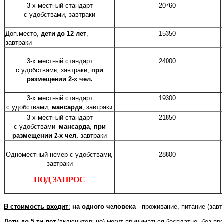
3-х местный стандарт
20760
с
удобствами, завтраки
Доп.место,
дети до 12 лет
,
15350
завтраки
3-х местный стандарт
24000
с
удобствами, завтраки,
при
размещении 2-х чел.
3-х местный стандарт
19300
с
удобствами,
мансарда
, завтраки
3-х местный стандарт
21850
с
удобствами,
мансарда
,
при
размещении 2-х чел.
завтраки
Одноместный номер с удобствами,
28800
завтраки
ПОД ЗАПРОС
В стоимость входит
:
на одного человека
- проживание, питание (за
Дети до 5-ти лет
(включительно) могут приниматься бесплатно, без п