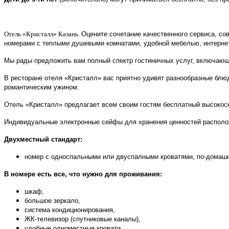
Отель «Кристалл» Казань.
Оцените сочетание качественного сервиса, со
номерами с теплыми душевыми комнатами, удобной мебелью, интернето
Мы рады предложить вам полный спектр гостиничных услуг, включающи
В ресторане отеля «Кристалл» вас приятно удивят разнообразные блю
романтическим ужином.
Отель «Кристалл» предлагает всем своим гостям бесплатный высокоск
Индивидуальные электронные сейфы для хранения ценностей располо
Двухместный стандарт:
номер с односпальными или двуспалными кроватями, по-домашн
В номере есть все, что нужно для проживания:
шкаф,
большое зеркало,
система кондиционирования,
ЖК-телевизор (спутниковые каналы),
удобные одноместные кровати,