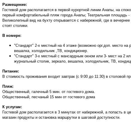
Размещение:
Гостевой дом располагается в первой курортной линии Анапы, на спок
первый комфортабельный пляж города Анапы; Театральная площадь - э
Великолепный вид на бухту открывается с набережной, где в вечернее
стоят столики.
В номере:
"Стандарт" 2-х местный на 4 этаже (возможно орг.доп. место на
вешалка, холодильник ,ТВ,
кондиционер
.
"Стандарт" 3-х местный с мансардным окном или 3- мест на 2 ил
журнальный столик, зеркало, вешалка, холодильник, ТВ, кондиц
Питание:
В стоимость проживания входит завтрак (с 9:00 до 11:30) в столовой 
Пляж:
Общественный, галечный 5 мин. от гостевого дома.
Общественный, песчаный 15 мин от гостевого дома
К услугам:
Гостевой дом располагается в 3 минутах от набережной, а попасть в це
магазин продукты и остановка маршрутки в шаговой доступности.