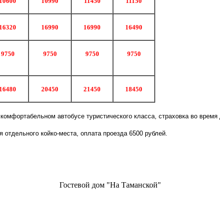
10600
10990
11450
11150
16320
16990
16990
16490
9750
9750
9750
9750
16480
20450
21450
18450
а комфортабельном автобусе туристического класса, страховка во время
 отдельного койко-места, оплата проезда 6500 рублей.
Гостевой дом "На Таманской"