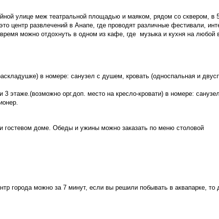
ойной улице меж театральной площадью и маяком, рядом со сквером, в 5
то центр развлечений в Анапе, где проводят различные фестивали, инте
 время можно отдохнуть в одном из кафе, где музыка и кухня на любой 
 раскладушке) в номере: санузел с душем, кровать (односпальная и дву
и 3 этаже.(возможно орг.доп. место на кресло-кровати) в номере: сануз
ионер.
при гостевом доме. Обеды и ужины можно заказать по меню столовой
нтр города можно за 7 минут, если вы решили побывать в аквапарке, то д