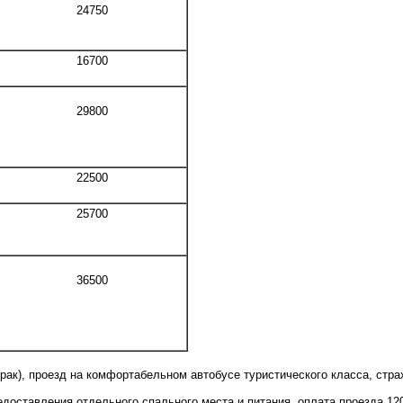
24750
16700
29800
22500
25700
36500
втрак), проезд на комфортабельном автобусе туристического класса, стр
редоставления отдельного
спального места
и питания, оплата проезда 12