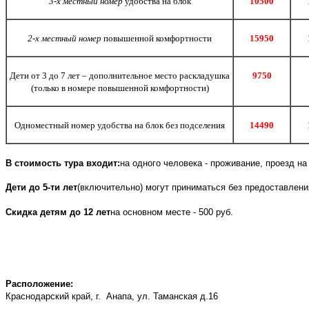
3-х местный номер
удобства на блок
10500
2-х местный номер
повышенной комфортности
15950
Дети от 3 до 7 лет – дополнительное место раскладушка
9750
(только в номере повышенной комфортности)
Одноместный номер удобства на блок без подселения
14490
В стоимость тура входит:
на одного человека - проживание, проезд н
Дети до 5-ти лет
(включительно) могут приниматься без предоставления
Скидка детям до 12 лет
на основном месте - 500 руб.
Расположение:
Краснодарский край, г. Анапа, ул. Таманская д.16