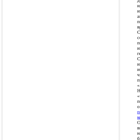
д
и
и
а
п
в
С
с
п
и
г
С
и
и
ч
п
«
Н
«
п
о
п
к
О
в
н
б