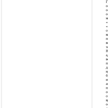
Г
о
о
о
м
«
«
с
к
п
в
э
H
а
в
п
д
и
б
и
а
п
о
с
в
о