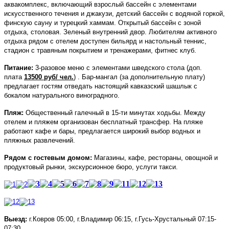
аквакомплекс, включающий взрослый бассейн с элементами
искусственного течения и джакузи, детский бассейн с водяной горкой,
финскую сауну и турецкий хаммам. О
ткрытый бассейн с зоной
отдыха
, столовая.
Зеленый внутренний двор.
Любителям активного
отдыха рядом с отелем доступен бильярд и настольный теннис,
стадион с травяным покрытием и тренажерами, фитнес клуб.
Питание:
3-разовое меню с элементами шведского стола (доп.
плата
13500 руб/ чел.
)
. Бар-мангал (за дополнительную плату)
предлагает гостям отведать настоящий кавказский шашлык с
бокалом натурального виноградного.
Пляж:
Общественный галечный в 15-ти минутах ходьбы. Между
отелем и пляжем организован
бесплатный трансфер
. На пляже
работают кафе и бары, предлагается широкий выбор водных и
пляжных развлечений.
Рядом с гостевым домом:
Магазины, кафе, рестораны, овощной и
продуктовый рынки, экскурсионное бюро, услуги такси.
Выезд:
г.Ковров 05:00, г.Владимир 06:15, г.Гусь-Хрустальный 07:15-
07:30