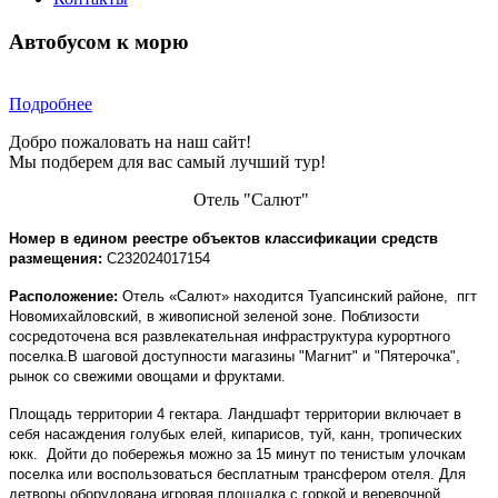
Автобусом к морю
Подробнее
Добро пожаловать на наш сайт!
Мы подберем для вас самый лучший тур!
Отель "Салют"
Номер в едином реестре объектов классификации средств
размещения:
С232024017154
Расположение:
Отель «Салют» находится
Туапсинский районе, пгт
Новомихайловский, в живописной зеленой зоне.
Поблизости
сосредоточена вся развлекательная инфраструктура курортного
поселка.
В шаговой доступности магазины "Магнит" и "Пятерочка",
рынок со свежими овощами и фруктами.
Площадь территории 4 гектара. Ландшафт территории включает в
себя насаждения голубых елей, кипарисов, туй, канн, тропических
юкк.
Дойти до побережья можно за 15 минут по тенистым улочкам
поселка или воспользоваться бесплатным трансфером отеля. Для
детворы оборудована игровая площадка с горкой и веревочной