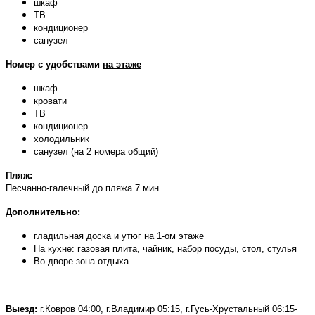
шкаф
ТВ
кондиционер
санузел
Номер с удобствами
на этаже
шкаф
кровати
ТВ
кондиционер
холодильник
санузел (на 2 номера общий)
Пляж:
Песчанно-галечный до пляжа 7 мин.
Дополнительно:
гладильная доска и утюг на 1-ом этаже
На кухне: газовая плита, чайник, набор посуды, стол, стулья
Во дворе зона отдыха
Выезд:
г.Ковров 04:00, г.Владимир 05:15, г.Гусь-Хрустальный 06:15-