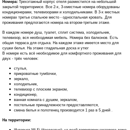
Номера:
Трехэтажный корпус отеля разместился на небольшой
закрытой территориисе. Все 2-х, 3-хместные номера
оборудованы
кондиционерами, телевизорами и холодильниками
. В 3-х местных
номерах третье спальное место - односпальная кровать. Для
проживания предлогаются номера на втором-третьем этаже.
В каждом номере душ, туалет, сплит система, холодильник,
телевизор, вся необходимая мебель. Номера без балконов. Есть
общая терраса для отдыха. На каждом этаже имеется место для
сушки белья. На этаже гладильная доска и утюг
В номере есть всё необходимое для комфортного проживания для
двух - трёх человек:
стулья,
прикроватные тумбочки,
зеркало,
холодильник,
телевизор с плоским экраном,
кондиционер,
ванная комната с душем, зеркалом,
постельные принадлежности предоставляются,
смена белья и полотенец производится 1 раз в 5 дней .
На территории:
Интернет
Wi-Fi
(бесплатно):
на всей территории гостевого дома