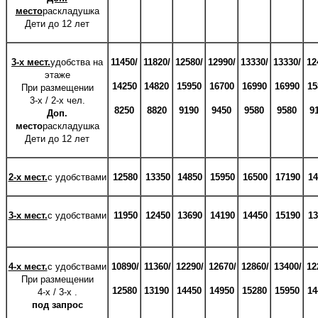
место
раскладушка
Дети до 12 лет
3-х мест.
удобства на
11450/
11820/
12580/
12990/
13330/
13330/
12
этаже
14250
14820
15950
16700
16990
16990
15
При размещении
3-х / 2-х чел.
8250
8820
9190
9450
9580
9580
9
Доп.
место
раскладушка
Дети до 12 лет
2-х мест.
с удобствами
12580
13350
14850
15950
16500
17190
14
3-х мест.
с удобствами
11950
12450
13690
14190
14450
15190
13
4-х мест.
с удобствами
10890/
11360/
12290/
12670/
12860/
13400/
12
При размещении
12580
13190
14450
14950
15280
15950
14
4-х / 3-х .
под запрос