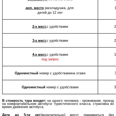
доп. место
раскладушка, для
1
детей до 12 лет
2-х мест.
с удобствами
2
3-х мест.
с удобствами
2
4-х мест.
с удобствами
1
под запрос
Одноместный
номер с удобствамина этаже
3
Одноместный
номер с удобствами
3
В стоимость тура входит:
на одного человека - проживание, проезд
на комфортабельном автобусе туристического класса, страховка во
время движения автобуса.
Дети до 5-ти лет
(включительно) могут приниматься без