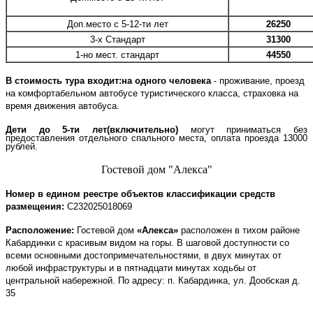
Доп.место с 5-12-ти лет
26250
3-х Стандарт
31300
1-но мест. стандарт
44550
В стоимость тура входит:на одного человека
- проживание
,
проезд
на комфортабельном автобусе туристического класса, страховка на
время движения автобуса.
Дети до 5-ти лет(включительно)
могут приниматься без
предоставления отдельного
спального места
, оплата проезда 13000
рублей.
Гостевой дом "Алекса
"
Номер в едином реестре объектов классификации средств
размещения:
С232025018069
Расположение:
Гостевой дом
«Алекса»
расположен в тихом районе
Кабардинки с красивым видом на горы. В шаговой доступности со
всеми основными достопримечательностями, в двух минутах от
любой инфраструктуры и в пятнадцати минутах ходьбы от
центральной набережной. По адресу: п. Кабардинка, ул. Дообская д.
35