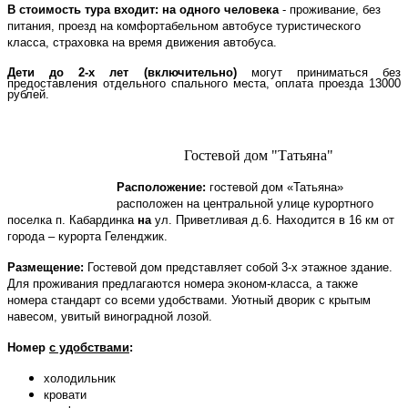
В стоимость тура входит: на одного человека
- проживание, без
питания, проезд на комфортабельном автобусе туристического
класса, страховка на время движения автобуса.
Дети до 2-х лет (включительно)
могут приниматься без
предоставления отдельного
спального места
, оплата проезда 13000
рублей.
Гостевой дом "Татьяна"
Расположение:
гостевой дом «Татьяна»
расположен на центральной улице курортного
поселка
п. Кабардинка
на
ул. Приветливая д.6
. Находится в 16 км от
города – курорта Геленджик.
Размещение:
Гостевой дом представляет собой 3-х этажное здание.
Для проживания предлагаются номера эконом-класса, а также
номера стандарт со всеми удобствами. Уютный дворик с крытым
навесом, увитый виноградной лозой.
Номер
с удобствами
:
холодильник
кровати