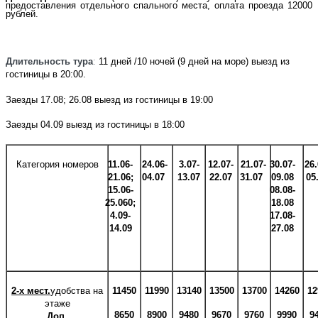
предоставления отдельного
спального места
, оплата проезда 12000
рублей.
Длительность тура
:
11 дней /10 ночей (9 дней на море) выезд из
гостиницы в 20:00.
Заезды 17.08; 26.08 выезд из гостиницы в 19:00
Заезды 04.09 выезд из гостиницы в 18:00
Категория номеров
11.06-
24.06-
3.07-
12.07-
21.07-
30.07-
26.
21.06;
04.07
13.07
22.07
31.07
09.08
05
15.06-
08.08-
25.060;
18.08
4.09-
17.08-
14.09
27.08
2-х мест.
удобства на
11450
11990
13140
13500
13700
14260
12
этаже
8650
8900
9480
9670
9760
9990
9
Доп.