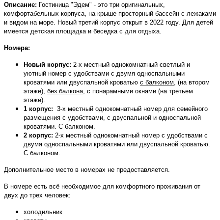
Описание:
Гостиница "Эдем" - это три оригинальных,
комфортабельных корпуса, на крыше просторный бассейн с лежаками
и видом на море. Новый третий корпус открыт в 2022 году. Для детей
имеется детская площадка и беседка с для отдыха.
Номера:
Новый корпус:
2-х местный однокомнатный
светлый и
уютный
номер
с удобствами
с двумя односпальными
кроватями или двуспальной кроватью
с балконом,
(на втором
этаже),
без балкона
, с понарамными окнами (на третьем
этаже).
1 корпус:
3-х местный однокомнатный
номер
для семейного
размещения с удобствами, с
двуспальной и о
дноспальной
кроватями. С балконом.
2 корпус:
2-х местный однокомнатный номер
с удобствами
с
двумя односпальными кроватями или двуспальной кроватью.
С балконом.
Дополнительное место в номерах не предоставляется.
В номере есть всё необходимое для комфортного проживания от
двух до трех человек:
холодильник