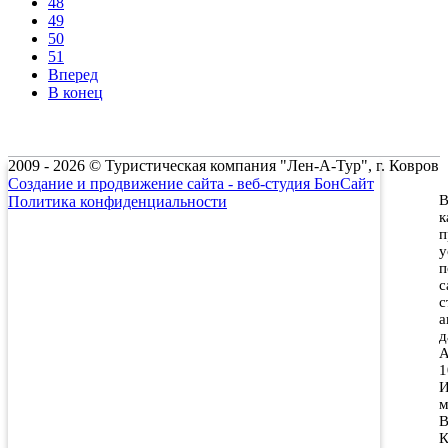
48
49
50
51
Вперед
В конец
2009 - 2026 © Туристическая компания "Лен-А-Тур", г. Ковров
Создание и продвижение сайта - веб-студия БонСайт
В
Политика конфиденциальности
к
п
у
п
с
с
а
д
А
1
И
м
В
К