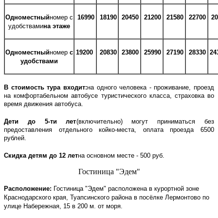
Одноместный
номер с
16990
18190
20450
21200
21580
22700
20
удобствами
на этаже
Одноместный
номер
с
19200
20830
23800
25990
27190
28330
24
удобствами
В стоимость тура входит:
на одного человека - проживание, проезд
на комфортабельном автобусе туристического класса, страховка во
время движения автобуса.
Дети до 5-ти лет
(включительно) могут приниматься без
предоставления отдельного койко-места, оплата проезда 6500
рублей.
Скидка детям до 12 лет
на основном месте - 500 руб.
Гостиница "Эдем"
Расположение:
Гостиница "Эдем" расположена в курортной зоне
Краснодарского края, Туапсинского района в посёлке Лермонтово по
улице Набережная, 15 в 200 м. от моря.