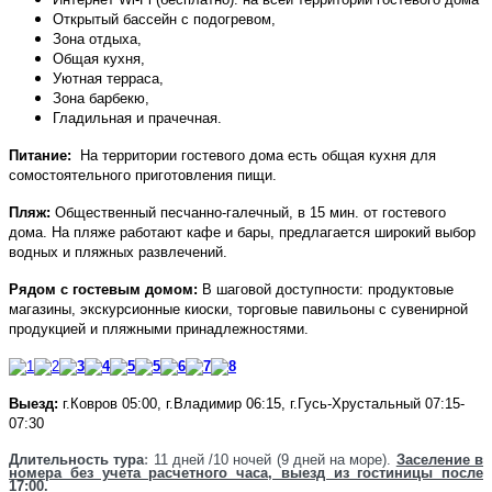
Открытый бассейн с подогревом,
Зона отдыха,
Общая кухня,
У
ютная терраса
,
Зона барбекю,
Гладильная и прачечная.
Питание:
На территории гостевого дома есть о
бщая кухня для
сомостоятельного приготовления пищи.
Пляж:
Общественный песчанно-галечный, в 15 мин. от гостевого
дома. На пляже работают кафе и бары, предлагается широкий выбор
водных и пляжных развлечений.
Рядом с гостевым домом:
В шаговой доступности: продуктовые
магазины, экскурсионные киоски, торговые павильоны с сувенирной
продукцией и пляжными принадлежностями.
Выезд:
г.Ковров 05:00, г.Владимир 06:15, г.Гусь-Хрустальный 07:15-
07:30
Д
лительность тура
:
11 дней /10 ночей (9 дней на море)
.
Заселение в
номера без учета расчетного часа, выезд из гостиницы после
17:00.