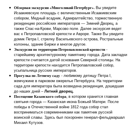
Обзорная экскурсия «Многоликий Петербург».
Вы увидите
Исаакиевскую площадь с величественным Исаакиевским
собором, Медный всадник, Адмиралтейство, торжественную
резиденцию российских императоров — Зимний Дворец, а
также Спас-на-Крови, Марсово поле. Далее экскурсия ведет
вас к Петропавловской крепости и Авроре. Также Вы увидите
домик Петра I, стрелку Васильевского острова, Ростральные
колонны, здание Биржи и многое другое.
Экскурсия по территории Петропавловской крепости
-
старейшему архитектуроному памятнику города. Дата закладки
крепости считается датой основания Северной столицы. На
территории крепости находится Петропавловский собор,
усыпальница русских императоров.
Прогулка по Летнему саду
- любимому детищу Петра I,
жемчужине в парковом ожерелье Петербурга. На территории
сада для императора была возведена резиденция, дошедшая
до наших дней –
Летний дворец.
Посещение Казанского собора
,
в котором хранится главная
святыня города — Казанская икона Божьей Матери. После
победы в Отечественной войне 1812 года собор стал
восприниматься современниками как памятник русской
воинской славы. Здесь был похоронен генерал-фельдмаршал
Михаил Кутузов.