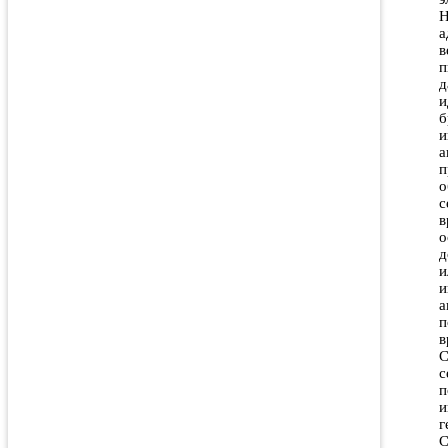
H
а
в
п
д
и
б
и
а
п
о
с
в
о
д
и
и
а
п
в
С
с
п
и
г
С