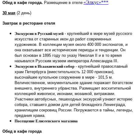
«Элкус»***
Обед в кафе города
.
Размещение в отеле
30 мая
(2 день)
Завтрак в ресторане отеля
Экскурсия в Русский музей
- крупнейший в мире музей русского
искусства от старинных икон до работ современных
художников. В коллекции музея около 400 000 экспонатов, и
она охватывает все исторические периоды и тенденции. Он
был основан в 1895 году по указу Николая II и в то время
назывался Русским музеем императора Александра III.
Экскурсия в Исаакиевский собор
- крупнейший православный
храм Петербурга (вместительность 12 000 прихожан),
высочайшее купольное сооружение в мире - 101,5 м.
Величественное, монументальное здание поражает богатством
внешнего, внутреннего убранства. Размещает восхитительной
коллекцией живописи, иконами, мозаикой, витражами.
Участники автобусных, пешеходных экскурсий узнают историю
собора, ставшего домом для детей блокадного Ленинграда,
хранилищем сокровищ России. Погружаются в тайны, легенды,
предания храма.
Посещение Елисеевского магазина
Обед в кафе города