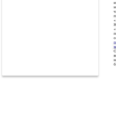
и
и
ч
п
«
Н
«
п
о
п
к
О
в
н
б