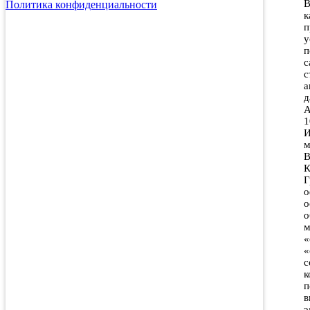
В
Политика конфиденциальности
к
п
у
п
с
с
а
д
А
1
И
м
В
К
Г
о
о
о
м
«
«
с
к
п
в
э