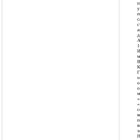
п
у
п
с
с
а
д
А
1
И
м
В
К
Г
о
о
о
м
«
«
с
к
п
в
э
H