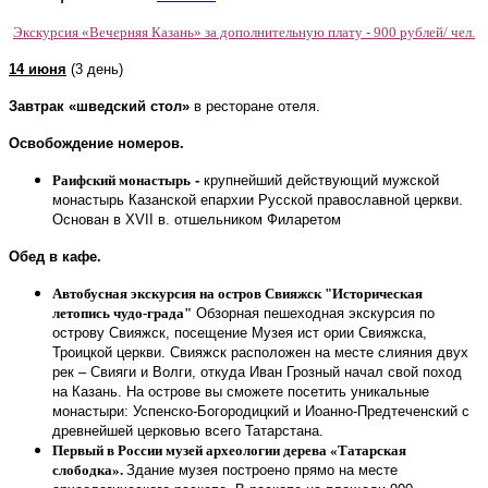
Экскурсия «Вечерняя Казань» за дополнительную плату - 900 рублей/ чел.
14 июня
(3 день)
Завтрак «шведский стол»
в ресторане отеля.
Освобождение номеров.
Раифский монастырь
-
крупнейший действующий мужской
монастырь Казанской епархии Русской православной церкви.
Основан в XVII в. отшельником Филаретом
Обед в кафе.
Автобусная экскурсия на остров Свияжск "Историческая
летопись чудо-града"
Обзорная пешеходная экскурсия по
острову Свияжск, посещение Музея ист ории Свияжска,
Троицкой церкви. Свияжск расположен на месте слияния двух
рек – Свияги и Волги, откуда Иван Грозный начал свой поход
на Казань. На острове вы сможете посетить уникальные
монастыри: Успенско-Богородицкий и Иоанно-Предтеченский с
древнейшей церковью всего Татарстана.
Первый в России музей археологии дерева «Татарская
слободка».
Здание музея построено прямо на месте