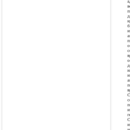
а
в
п
д
и
б
и
а
п
о
с
в
о
д
и
и
а
п
в
С
с
п
и
г
С
и
и