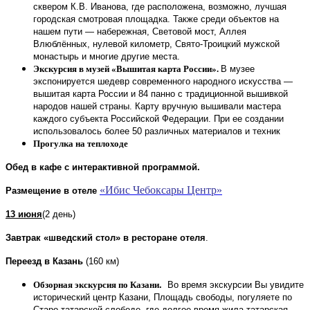
сквером К.В. Иванова, где расположена, возможно, лучшая
городская смотровая площадка. Также среди объектов на
нашем пути — набережная, Световой мост, Аллея
Влюблённых, нулевой километр, Свято-Троицкий мужской
монастырь и многие другие места.
Экскурсия в музей «Вышитая карта России».
В музее
экспонируется шедевр современного народного искусства —
вышитая карта России и 84 панно с традиционной вышивкой
народов нашей страны. Карту вручную вышивали мастера
каждого субъекта Российской Федерации. При ее создании
использовалось более 50 различных материалов и техник
Прогулка на теплоходе
Обед
в кафе
с интерактивной программой.
«Ибис Чебоксары Центр»
Размещение в отеле
13 июня
(2 день)
Завтрак «шведский стол» в ресторане отеля
.
Переезд в Казань
(160 км)
Обзорная экскурсия по Казани
.
Во время экскурсии Вы увидите
исторический центр Казани, Площадь свободы, погуляете по
Старо-татарской слободе, где долгое время жила татарская