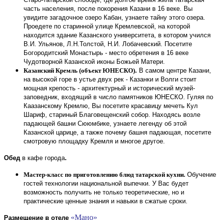
часть населения, после покорения Казани в 16 веке. Вы
увидите загадочное озеро Кабан, узнаете тайну этого озера.
Проедете по старинной улице Кремлевской, на которой
находится здание Казанского университета, в котором учился
В.И. Ульянов, Л.Н.Толстой, Н.И. Лобачевский. Посетите
Богородитский Монастырь - место обретения в 16 веке
Чудотворной Казанской иконы Божьей Матери.
Казанский Кремль (объект ЮНЕСКО)
.
В самом центре Казани,
на высокой горе в устье двух рек - Казанки и Волги стоит
мощная крепость - архитектурный и исторический музей-
заповедник, входящий в число памятников ЮНЕСКО. Гуляя по
Каазанскому Кремлю, Вы посетите красавицу мечеть Кул
Шариф, стариный Благовещенский собор. Находясь возле
падающей башни Сююмбике, узнаете легенду об этой
Казанской царице, а также почему башня падающая, посетите
смотровую площадку Кремля и многое другое.
Обед
в кафе города
.
Мастер-класс по приготовлению блюд татарской кухни.
Обучение
гостей технологии национальной выпечки. У Вас будет
возможность получить не только теоретические, но и
практические ценные знания и навыки в сжатые сроки.
«Мано»
Размещение в отеле