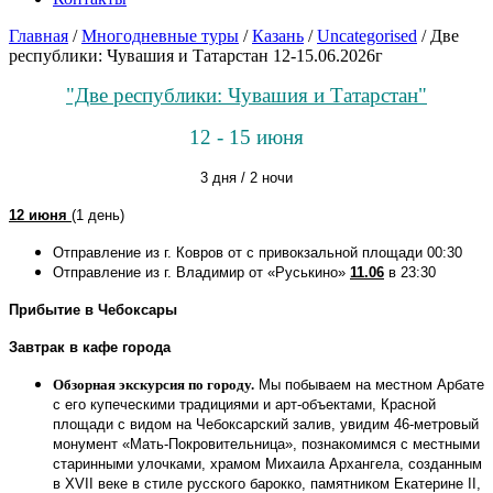
Главная
/
Многодневные туры
/
Казань
/
Uncategorised
/
Две
республики: Чувашия и Татарстан 12-15.06.2026г
"Две республики: Чувашия и Татарстан"
12 - 15 июня
3 дня / 2 ночи
12 июня
(1 день)
Отправление из г. Ковров от
с привокзальной площади
00:30
Отправление из г. Владимир от «Руськино»
11.06
в 23:30
Прибытие в Чебоксары
Завтрак в кафе города
Обзорная экскурсия по городу.
Мы побываем на местном Арбате
с его купеческими традициями и арт-объектами, Красной
площади с видом на Чебоксарский залив, увидим 46-метровый
монумент «Мать-Покровительница», познакомимся с местными
старинными улочками, храмом Михаила Архангела, созданным
в XVII веке в стиле русского барокко, памятником Екатерине II,