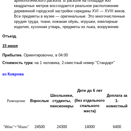
археологического раскопа. В раскопе на площади 900
квадратных метров воссоздается реальное расположение
деревянной городской застройки середины XVI — XVIII веков.
Все предметы в музее — оригинальные. Это многочисленные
орудия труда, ткани, кожаная обувь, игрушки, ювелирные
изделия, кухонная утварь, предметы из лыка, вооружение
.
Отъезд.
15 июня
Прибытие.
Ориентировочно, в 04:00
Стоимость тура:
на 1 человека, 2-хместный номер "Стандарт"
из Коврова
Дети до 6 лет
Школьники,
Доплата за
(без отдельного
Рамещение
Взрослые
студенты,
1-
спального
пенсионеры
номестный
места)
"Ибис"+
"Мано"
24500
24300
14000
6400