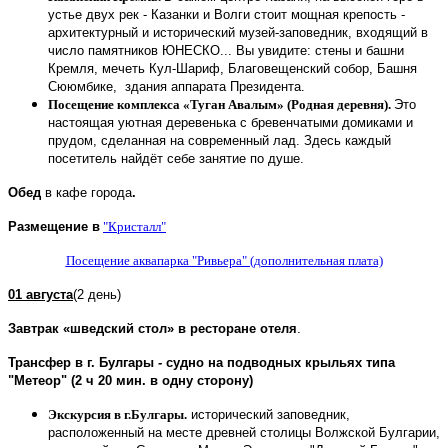
устье двух рек - Казанки и Волги стоит мощная крепость -
архитектурный и исторический музей-заповедник, входящий в
число памятников ЮНЕСКО... Вы увидите: стены и башни
Кремля, мечеть Кул-Шариф, Благовещенский собор, Башня
Сююмбике, здания аппарата Президента.
Посещение комплекса «Туган Авалым» (Родная деревня).
Это
настоящая уютная деревенька с бревенчатыми домиками и
прудом, сделанная на современный лад. Здесь каждый
посетитель найдёт себе занятие по душе.
Обед
в кафе города
.
Размещение в
"Кристалл"
Посещение аквапарка "Ривьера" (дополнительная плата)
01 августа
(2 день)
Завтрак «шведский стол» в ресторане отеля
.
Трансфер в г. Булгары - судно на подводных крыльях типа
"Метеор" (2 ч 20 мин. в одну сторону)
Экскурсия в г.Булгары.
исторический заповедник,
расположенный на месте древней столицы Волжской Булгарии,