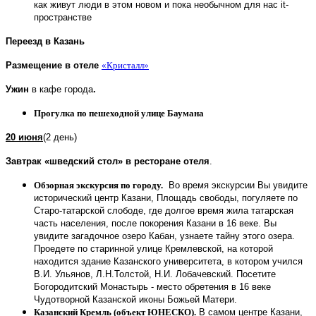
как живут люди в этом новом и пока необычном для нас it-
пространстве
Переезд в Казань
Размещение в отеле
«Кристалл»
Ужин
в кафе города
.
Прогулка по пешеходной улице Баумана
20 июня
(2 день)
Завтрак «шведский стол» в ресторане отеля
.
Обзорная экскурсия по городу.
Во время экскурсии Вы увидите
исторический центр Казани, Площадь свободы, погуляете по
Старо-татарской слободе, где долгое время жила татарская
часть населения, после покорения Казани в 16 веке. Вы
увидите загадочное озеро Кабан, узнаете тайну этого озера.
Проедете по старинной улице Кремлевской, на которой
находится здание Казанского университета, в котором учился
В.И. Ульянов, Л.Н.Толстой, Н.И. Лобачевский. Посетите
Богородитский Монастырь - место обретения в 16 веке
Чудотворной Казанской иконы Божьей Матери.
Казанский Кремль (объект ЮНЕСКО).
В самом центре Казани,