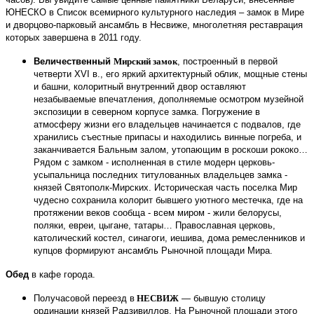
ЮНЕСКО в Список всемирного культурного наследия – замок в Мире
и дворцово-парковый ансамбль в Несвиже, многолетняя реставрация
которых завершена в 2011 году.
Величественный
Мирский замок
, построенный в первой
четверти XVI в., его яркий архитектурный облик, мощные стены
и башни, колоритный внутренний двор оставляют
незабываемые впечатления, дополняемые осмотром музейной
экспозиции в северном корпусе замка.
Погружение в
атмосферу жизни его владельцев начинается с подвалов, где
хранились съестные припасы и находились винные погреба, и
заканчивается Бальным залом, утопающим в роскоши рококо…
Рядом с замком - исполненная в стиле модерн церковь-
усыпальница последних титулованных владельцев замка -
князей Святополк-Мирских. Историческая часть поселка Мир
чудесно сохранила колорит бывшего уютного местечка, где на
протяжении веков сообща - всем миром - жили белорусы,
поляки, евреи, цыгане, татары… Православная церковь,
католический костел, синагоги, иешива, дома ремесленников и
купцов формируют ансамбль Рыночной площади Мира.
Обед
в кафе города.
Получасовой переезд в
НЕСВИЖ
— бывшую столицу
ординации князей Радзивиллов. На Рыночной площади этого