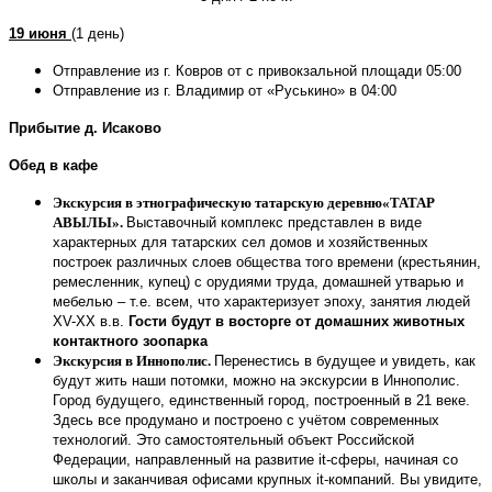
19 июня
(1 день)
Отправление из г. Ковров от
с привокзальной площади
05:00
Отправление из г. Владимир от «Руськино» в 04:00
Прибытие д. Исаково
Обед в кафе
Экскурсия в этнографическую татарскую деревню
«ТАТАР
АВЫЛЫ».
Выставочный комплекс представлен в виде
характерных для татарских сел домов и хозяйственных
построек различных слоев общества того времени (крестьянин,
ремесленник, купец) с орудиями труда, домашней утварью и
мебелью – т.е. всем, что характеризует эпоху, занятия людей
ХV-XX в.в.
Гости будут в восторге от домашних животных
контактного зоопарка
Экскурсия в Иннополис.
Перенестись в будущее и увидеть, как
будут жить наши потомки, можно на экскурсии в Иннополис.
Город будущего, единственный город, построенный в 21 веке.
Здесь все продумано и построено с учётом современных
технологий. Это самостоятельный объект Российской
Федерации, направленный на развитие it-сферы, начиная со
школы и заканчивая офисами крупных it-компаний. Вы увидите,