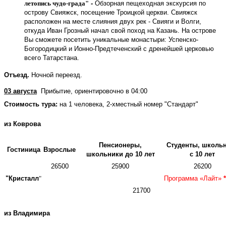
летопись чудо-града"
-
Обзорная пещеходная экскурсия по
острову Свияжск, посещение Троицкой церкви. Свияжск
расположен на месте слияния двух рек - Свияги и Волги,
откуда Иван Грозный начал свой поход на Казань. На острове
Вы сможете посетить уникальные монастыри: Успенско-
Богородицкий и Ионно-Предтеченский с дренейшей церковью
всего Татарстана.
Отъезд.
Ночной переезд.
03 августа
Прибытие, ориентировочно в 04:00
Стоимость тура:
на 1 человека, 2-хместный номер "Стандарт"
из Коврова
Пенсионеры,
Студенты,
школь
Гостиница
Взрослые
школьники до 10 лет
с 10 лет
26500
25900
26200
"Кристалл
"
Программа «Лайт»
*
21700
из Владимира