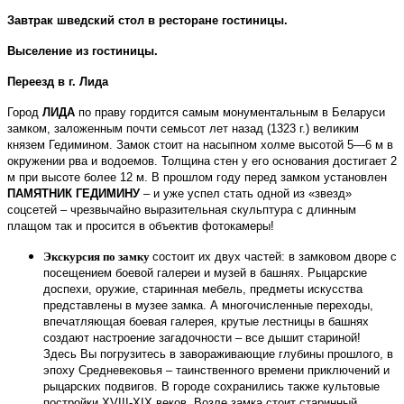
Завтрак
шведский стол
в ресторане гостиницы.
В
ыселение из гостиницы.
Переезд в г. Лида
Город
ЛИДА
по праву гордится самым монументальным в Беларуси
замком, заложенным почти семьсот лет назад (1323 г.) великим
князем Гедимином.
Замок стоит
на насыпном холме высотой 5—6 м в
окружении рва и водоемов. Толщина стен у его основания достигает 2
м при высоте более 12 м.
В прошлом году перед замком установлен
ПАМЯТНИК ГЕДИМИНУ
– и уже успел стать одной из «звезд»
соцсетей – чрезвычайно выразительная скульптура с длинным
плащом так и просится в объектив фотокамеры!
Экскурсия по замку
состоит их двух частей: в замковом дворе с
посещением боевой галереи и музей в башнях. Рыцарские
доспехи, оружие, старинная мебель, предметы искусства
представлены в музее замка. А многочисленные переходы,
впечатляющая боевая галерея, крутые лестницы в башнях
создают настроение загадочности – все дышит стариной!
Здесь Вы погрузитесь в завораживающие глубины прошлого, в
эпоху Средневековья – таинственного времени приключений и
рыцарских подвигов. В городе сохранились также культовые
постройки Х
VIII
-
XIX
веков
. Возле замка стоит старинный