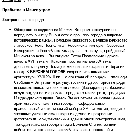
Прибытие в Минск утром.
Завтрак
в кафе города
Обзорная экскурсия
по Минску
. Во время экскурсии по
нарядному Минску Вы узнаете о прошлом города в широких
исторических рамках. Полоцкое княжество, Великое княжество
Литовское, Речь Посполитая, Российская империя, Советская
Белоруссия и Республика Беларусь – таков путь, пройденный
Минском за века... Вы увидите Петро-Павловскую церковь
начала ХVII века и «Красный» костел начала ХХ века;
древнейшую улицу Немигу и живописный старинный Верхний
город. В
ВЕРХНЕМ ГОРОДЕ
сохранились памятники
архитектуры
XVII
-
XVIII
вв.
На его главной площади –
площади
Свободы – Вы увидите ратушу, гостиный двор, торговые ряды,
несколько монастырских комплексов (бернардинцев, базилиан,
иезуитов); узнаете о работе городского магистрата, традициях
Магдебургского права. Здесь Вы осмотрите наиболее ценные
архитектурные памятники города – Кафедральные
православный и католический соборы ХVII столетия; увидите
забавные уличные скульптуры и сделаете прекрасные
фотографии. Монументальные здания эпохи конструктивизма,
трагедия жителей города в годы Великой Отечественной
войны; величественные ансамбли главных площадей и