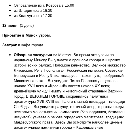
Отправление из г. Коврова в 15.00
из Владимира в 16.30
из Кольчугино в 17.30
12 июня
(1 день)
Прибытие в Минск утром.
Завтрак
в кафе города
Обзорная экскурсия
по Минску
. Во время экскурсии по
нарядному Минску Вы узнаете о прошлом города в широких
исторических рамках. Полоцкое княжество, Великое княжество
Литовское, Речь Посполитая, Российская империя, Советская
Белоруссия и Республика Беларусь – таков путь, пройденный
Минском за века... Вы увидите Петро-Павловскую церковь
начала ХVII века и «Красный» костел начала ХХ века;
древнейшую улицу Немигу и живописный старинный Верхний
город. В
ВЕРХНЕМ ГОРОДЕ
сохранились памятники
архитектуры
XVII
-
XVIII
вв.
На его главной площади –
площади
Свободы – Вы увидите ратушу, гостиный двор, торговые ряды,
несколько монастырских комплексов (бернардинцев, базилиан,
иезуитов); узнаете о работе городского магистрата, традициях
Магдебургского права. Здесь Вы осмотрите наиболее ценные
архитектурные памятники города – Кафедральные