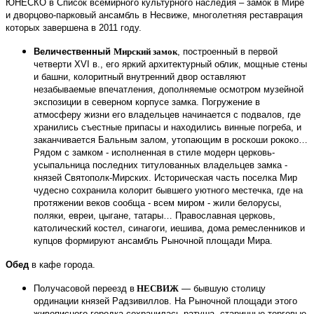
ЮНЕСКО в Список всемирного культурного наследия – замок в Мире
и дворцово-парковый ансамбль в Несвиже, многолетняя реставрация
которых завершена в 2011 году.
Величественный
Мирский замок
, построенный в первой
четверти XVI в., его яркий архитектурный облик, мощные стены
и башни, колоритный внутренний двор оставляют
незабываемые впечатления, дополняемые осмотром музейной
экспозиции в северном корпусе замка.
Погружение в
атмосферу жизни его владельцев начинается с подвалов, где
хранились съестные припасы и находились винные погреба, и
заканчивается Бальным залом, утопающим в роскоши рококо…
Рядом с замком - исполненная в стиле модерн церковь-
усыпальница последних титулованных владельцев замка -
князей Святополк-Мирских. Историческая часть поселка Мир
чудесно сохранила колорит бывшего уютного местечка, где на
протяжении веков сообща - всем миром - жили белорусы,
поляки, евреи, цыгане, татары… Православная церковь,
католический костел, синагоги, иешива, дома ремесленников и
купцов формируют ансамбль Рыночной площади Мира.
Обед
в кафе города.
Получасовой переезд в
НЕСВИЖ
— бывшую столицу
ординации князей Радзивиллов. На Рыночной площади этого
живописного городка сохранилась ратуша, старинные торговые