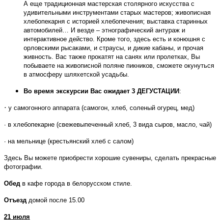
А еще традиционная мастерская столярного искусства с
удивительными инструментами старых мастеров; живописная
хлебопекарня с историей хлебопечения; выставка старинных
автомобилей… И везде – этнографический антураж и
интерактивное действо. Кроме того, здесь есть и конюшня с
орловскими рысаками, и страусы, и дикие кабаны, и прочая
живность. Вас также прокатят на санях или пролетках, Вы
побываете на живописной поляне пикников, сможете окунуться
в атмосферу шляхетской усадьбы.
Во время экскурсии Вас ожидает
3 ДЕГУСТАЦИИ
:
·
у самогонного аппарата (самогон, хлеб, соленый огурец, мед)
· в хлебопекарне (свежевыпеченный хлеб, 3 вида сыров, масло, чай)
· на мельнице (крестьянский хлеб с салом)
Здесь Вы можете приобрести хорошие сувениры, сделать прекрасные
фотографии.
Обед
в кафе города в белорусском стиле.
Отъезд
домой после 15.00
21 июля