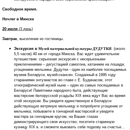
Свободное время.
Ночлег в Минске
20 июля
(3 день)
Завтрак
, выселение из гостиницы.
Экскурсия в
Музей материальной культуры
ДУДУТКИ
. (около
5,5 часов) 40 км от города Минска. Вас ждет удивительное
путешествие: серьезная экскурсия с несерьезными
приключениями – дегустацией самогона, катанием на лошади,
угощением мельника. Дудутки - один из наиболее посещаемых
музеев Беларуси, музей-скансен. Созданный в 1995 году
стараниями энтузиастов во главе с Е. Будинасом, этот
этнографический музей ныне – один из самых посещаемых в
Беларуси! Памятники народного быта, действующие
мастерские белорусской усадьбы XIX века ждут Вас во время
этой экскурсии. Вы увидите единственную в Беларуси
действующую ветряную мельницу и попробуете угощение от
мельника; побываете в гончарной мастерской и увидите
мастера за гончарным кругом, на Ваших глазах
демонстрирующего свое искусство; посетите старинную
кузницу XIX в. и сможете выковать себе подкову на счастье…