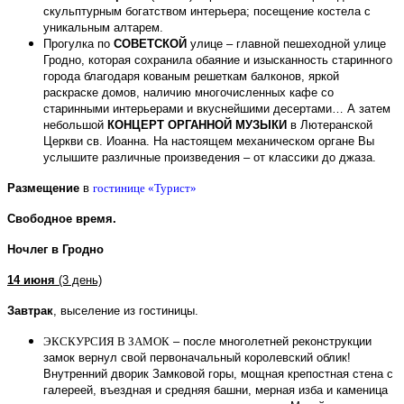
скульптурным богатством интерьера; посещение костела с
уникальным алтарем.
Прогулка по
СОВЕТСКОЙ
улице – главной пешеходной улице
Гродно, которая сохранила обаяние и изысканность старинного
города благодаря кованым решеткам балконов, яркой
раскраске домов, наличию многочисленных кафе со
старинными интерьерами и вкуснейшими десертами… А затем
небольшой
КОНЦЕРТ ОРГАННОЙ МУЗЫКИ
в Лютеранской
Церкви св. Иоанна. На настоящем механическом органе Вы
услышите различные произведения – от классики до джаза.
Размещение
в
гостинице «Турист»
Свободное время.
Ночлег в Гродно
14 июня
(3 день)
Завтрак
, выселение из гостиницы.
ЭКСКУРСИЯ В ЗАМОК
– после многолетней реконструкции
замок вернул свой первоначальный королевский облик!
Внутренний дворик Замковой горы, м
ощная крепостная стена с
галереей, въездная и средняя башни, мерная изба и каменица