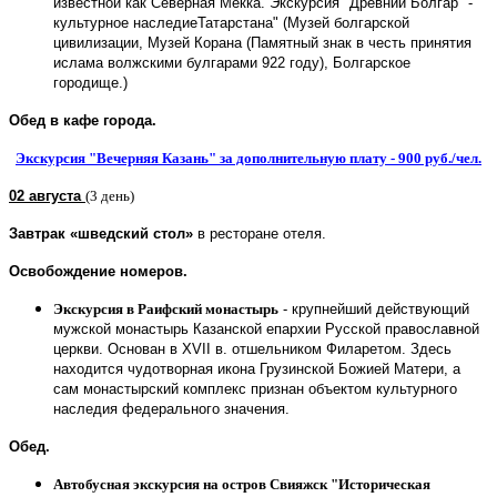
известной как Северная Мекка. Экскурсия "Древний Болгар" -
культурное наследиеТатарстана" (Музей болгарской
цивилизации, Музей Корана (Памятный знак в честь принятия
ислама волжскими булгарами 922 году), Болгарское
городище.)
Обед в кафе города.
Экскурсия "Вечерняя Казань" за дополнительную плату - 900 руб./чел.
02 августа
(3 день)
Завтрак «шведский стол»
в ресторане отеля.
Освобождение номеров.
Экскурсия в Раифский монастырь
- крупнейший действующий
мужской монастырь Казанской епархии Русской православной
церкви. Основан в XVII в. отшельником Филаретом. Здесь
находится чудотворная икона Грузинской Божией Матери, а
сам монастырский комплекс признан объектом культурного
наследия федерального значения.
Обед.
Автобусная экскурсия на остров Свияжск "Историческая