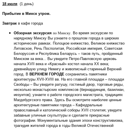
18 июля
(1 день)
Прибытие в Минск утром.
Завтрак
в кафе города
Обзорная экскурсия
по Минску
. Во время экскурсии по
нарядному Минску Вы узнаете о прошлом города в широких
исторических рамках. Полоцкое княжество, Великое княжество
Литовское, Речь Посполитая, Российская империя, Советская
Белоруссия и Республика Беларусь – таков путь, пройденный
Минском за века... Вы увидите Петро-Павловскую церковь
начала ХVII века и «Красный» костел начала ХХ века;
древнейшую улицу Немигу и живописный старинный Верхний
город. В
ВЕРХНЕМ ГОРОДЕ
сохранились памятники
архитектуры
XVII
-
XVIII
вв.
На его главной площади –
площади
Свободы – Вы увидите ратушу, гостиный двор, торговые ряды,
несколько монастырских комплексов (бернардинцев, базилиан,
иезуитов); узнаете о работе городского магистрата, традициях
Магдебургского права. Здесь Вы осмотрите наиболее ценные
архитектурные памятники города – Кафедральные
православный и католический соборы ХVII столетия; увидите
забавные уличные скульптуры и сделаете прекрасные
фотографии. Монументальные здания эпохи конструктивизма,
трагедия жителей города в годы Великой Отечественной