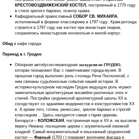
КРЕСТОВОЗДВИЖЕНСКИЙ КОСТЕЛ,
построенный
в 1770 году
в стиле зрелого барокко
, осмотр храма.
К
афедральный православный
СОБОР СВ. МИХАИЛА
,
исполненный в формах классицизма в 1797 году
. Храм-ротонда
строился в 1797 году как костел при монастыре пиаров,
сохранились монастырские колокольня и жилой корпус.
Обед
в кафе города.
Переезд в г. Гродно
Обзорная автобусно-пешеходная
экскурсия по
ГРОДНО
,
которая познакомит Вас с памятниками города-музея. В
прошлом город выполнял роль столицы Речи Посполитой, с
ним связаны судьбоносные события нашей истории. В
историко-культурном наследии Гродно ведущую роль играют
замечательные архитектурные ансамбли различных эпох и
стилей. Постройки гродненской архитектурной школы XII в.
соседствуют со зданиями модернистов и конструктивистов XX
в. А кроме того, готика, ренессанс, зрелое барокко и строгий
классицизм… Здесь находится самая старая церковь
Беларуси –
КОЛОЖСКАЯ
, построенная еще в XII в. на высоком
берегу Немана; посещение церкви с изумительной изюмной
кладкой. Самый монументальный и изысканный гродненский
костел —
Фарный
(1703 г.) поражает величием фасада и