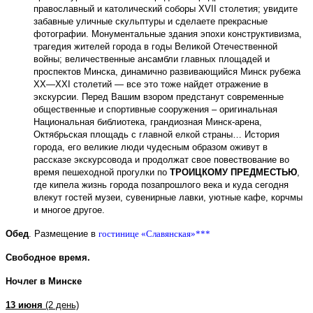
православный и католический соборы ХVII столетия; увидите
забавные уличные скульптуры и сделаете прекрасные
фотографии. Монументальные здания эпохи конструктивизма,
трагедия жителей города в годы Великой Отечественной
войны; величественные ансамбли главных площадей и
проспектов Минска, динамично развивающийся Минск рубежа
ХХ—ХХI столетий — все это тоже найдет отражение в
экскурсии. Перед Вашим взором предстанут современные
общественные и спортивные сооружения – оригинальная
Национальная библиотека, грандиозная Минск-арена,
Октябрьская площадь с главной елкой страны… История
города, его великие люди чудесным образом оживут в
рассказе экскурсовода и продолжат свое повествование во
время пешеходной прогулки по
ТРОИЦКОМУ ПРЕДМЕСТЬЮ
,
где кипела жизнь города позапрошлого века и куда сегодня
влекут гостей музеи, сувенирные лавки, уютные кафе, корчмы
и многое другое.
Обед
.
Размещение в
гостинице «Славянская»***
Свободное время.
Ночлег в Минске
13 июня
(2 день)