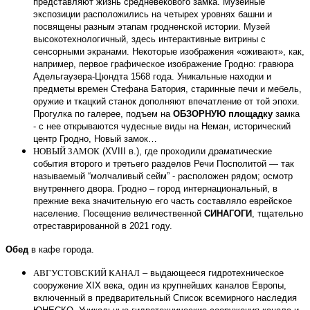
представляют жизнь средневекового замка.
Музейные
экспозиции расположились на четырех уровнях башни и
посвящены разным этапам гродненской истории. Музей
высокотехнологичный, здесь интерактивные витрины с
сенсорными экранами. Некоторые изображения «оживают», как,
например, первое графическое изображение Гродно: гравюра
Адельгаузера-Цюндта 1568 года. Уникальные находки и
предметы времен Стефана Батория, старинные печи и мебель,
оружие и ткацкий станок дополняют впечатление от той эпохи.
Прогулка по галерее, подъем на
ОБЗОРНУЮ площадку
замка
- с нее открываются чудесные виды на Неман, исторический
центр Гродно, Новый замок…
НОВЫЙ ЗАМОК
(XVIII в.), где проходили драматические
события второго и третьего разделов Речи Посполитой — так
называемый
“
молчаливый сейм
” - расположен рядом; осмотр
внутреннего двора
. Гродно – город интернациональный, в
прежние века значительную его часть составляло еврейское
население. Посещение величественной
СИНАГОГИ
, тщательно
отреставрированной в 2021 году.
Обед
в кафе города.
АВГУСТОВСКИЙ КАНАЛ
– выдающееся гидротехническое
сооружение XIX века, один из крупнейших каналов Европы,
включенный в предварительный Список всемирного наследия