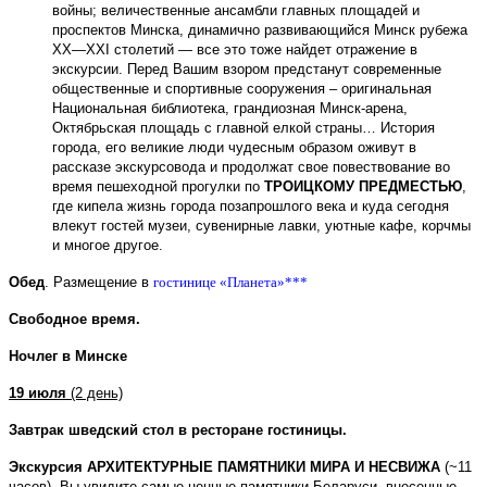
войны; величественные ансамбли главных площадей и
проспектов Минска, динамично развивающийся Минск рубежа
ХХ—ХХI столетий — все это тоже найдет отражение в
экскурсии. Перед Вашим взором предстанут современные
общественные и спортивные сооружения – оригинальная
Национальная библиотека, грандиозная Минск-арена,
Октябрьская площадь с главной елкой страны… История
города, его великие люди чудесным образом оживут в
рассказе экскурсовода и продолжат свое повествование во
время пешеходной прогулки по
ТРОИЦКОМУ ПРЕДМЕСТЬЮ
,
где кипела жизнь города позапрошлого века и куда сегодня
влекут гостей музеи, сувенирные лавки, уютные кафе, корчмы
и многое другое.
Обед
.
Размещение в
гостинице «Планета»***
Свободное время.
Ночлег в Минске
19 июля
(2 день)
Завтрак
шведский стол
в ресторане гостиницы.
Экскурсия
АРХИТЕКТУРНЫЕ ПАМЯТНИКИ МИРА И НЕСВИЖА
(~11
часов).
Вы увидите самые ценные памятники Беларуси, внесенные