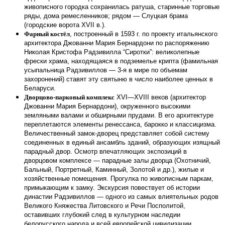
живописного городка сохранилась ратуша, старинные торговые
ряды, дома ремесленников; рядом — Слуцкая брама
(городские ворота XVII в.).
Фарный костёл
, построенный в 1593 г. по проекту итальянского
архитектора Джованни Мария Бернардони по распоряжению
Николая Кристофа Радзивилла “Сиротки”: великолепные
фрески храма, находящаяся в подземелье крипта (фамильная
усыпальница Радзивиллов — 3-я в мире по объемам
захоронений) ставят эту святыню в число наиболее ценных в
Беларуси.
Дворцово-парковый комплекс
XVI—XVIII веков (архитектор
Джованни Мария Бернардони), окруженного высокими
земляными валами и обширными прудами. В его архитектуре
переплетаются элементы ренессанса, барокко и классицизма.
Величественный замок-дворец представляет собой систему
соединенных в единый ансамбль зданий, образующих изящный
парадный двор. Осмотр впечатляющих экспозиций в
дворцовом комплексе — парадные залы дворца (Охотничий,
Бальный, Портретный, Каминный, Золотой и др.), жилые и
хозяйственные помещения. Прогулка по живописным паркам,
примыкающим к замку. Экскурсия повествует об истории
династии Радзивиллов — одного из самых влиятельных родов
Великого Княжества Литовского и Речи Посполитой,
оставивших глубокий след в культурном наследии
белорусского народа и всей европейской цивилизации…