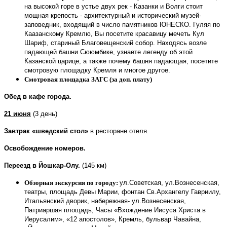
на высокой горе в устье двух рек - Казанки и Волги стоит
мощная крепость - архитектурный и исторический музей-
заповедник, входящий в число памятников ЮНЕСКО. Гуляя по
Каазанскому Кремлю, Вы посетите красавицу мечеть Кул
Шариф, стариный Благовещенский собор. Находясь возле
падающей башни Сююмбике, узнаете легенду об этой
Казанской царице, а также почему башня падающая, посетите
смотровую площадку Кремля и многое другое.
Смотровая площадка ЗАГС (за доп. плату)
Обед в кафе города.
21 июня
(3 день)
Завтрак «шведский стол»
в ресторане отеля.
Освобождение номеров.
Переезд в Йошкар-Олу.
(145 км)
Обзорная экскурсия по городу
:
ул.Советская, ул.Вознесенская,
театры, площадь Девы Марии, фонтан Св.Архангелу Гавриилу,
Итальянский дворик, набережная- ул.Вознесенская,
Патриаршая площадь, Часы «Вхождение Иисуса Христа в
Иерусалим», «12 апостолов», Кремль, бульвар Чавайна,