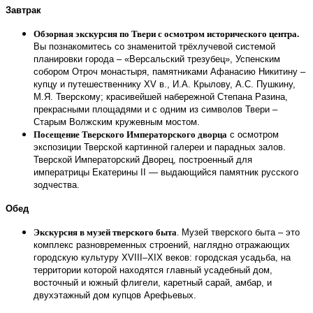
Завтрак
Обзорная экскурсия по Твери с осмотром
исторического центра.
Вы познакомитесь со
знаменитой трёхлучевой системой
планировки города – «Версальский трезубец», Успенским
собором Отроч монастыря, памятниками Афанасию Никитину –
купцу и путешественнику XV в., И.А. Крылову, А.С. Пушкину,
М.Я. Тверскому; красивейшей набережной Степана Разина,
прекрасными площадями и с одним из символов Твери –
Старым Волжским кружевным мостом.
Посещение Тверского Императорского дворца
с осмотром
экспозиции Тверской картинной галереи и парадных залов.
Тверской Императорский Дворец, построенный для
императрицы Екатерины II — выдающийся памятник русского
зодчества.
Обед
Экскурсия в музей тверского быта
.
Музей тверского быта – это
комплекс разновременных строений, наглядно отражающих
городскую культуру XVIII–XIX веков: городская усадьба, на
территории которой находятся главный усадебный дом,
восточный и южный флигели, каретный сарай, амбар, и
двухэтажный дом купцов Арефьевых.