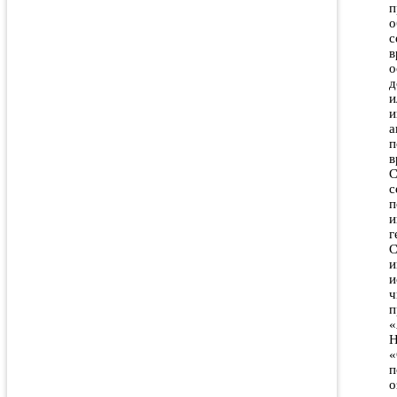
п
о
с
в
о
д
и
и
а
п
в
С
с
п
и
г
С
и
и
ч
п
«
Н
«
п
о