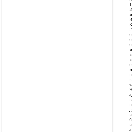
1
И
м
В
К
Г
о
о
о
м
«
«
с
к
п
в
э
H
а
в
п
д
и
б
и
а