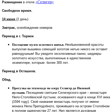
«Селигер»
Размещение
в отеле
Свободное время.
14 июня
(2 день)
Завтрак,
освобождение номеров.
Переезд в г. Торжок
П
осещение музея золотного шитья.
Необыкновенной красоты
выпуклая вышивка сияющей золотом нитью никого не оставит
равнодушным! Вы увидите эксклюзивные панно, шедевры
золотного искусства, выполненные в единственном
экземпляре, которым более 300 лет.
Переезд в Осташков.
Обед.
Прогулка на теплоходе по озеру Селигер до Ниловой
пустыни.
Посещение святыни Селигерского края – монастыря
Нило-Столобенской пустыни, основанного ещё в конце XVI века
(1594 году). Своё название монастырь получил от имени
монаха Нила Преподобного, прожившего на острове Столобном
в полном одиночестве 27 лет. Нил является духовным