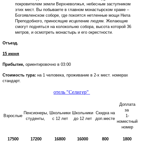
покровителем земли Верхневолжья, небесным заступником
этих мест. Вы побываете в главном монастырском храме –
Богоявленском соборе, где покоятся нетленные мощи Нила
Преподобного, приносящие исцеление людям. Желающие
смогут подняться на колокольню собора, высота которой 36
метров, и осмотреть монастырь и его окрестности.
Отъезд.
15 июня
Прибытие,
ориентировочно в 03:00
Стоимость тура:
на 1 человека, проживание в 2-х мест. номерах
стандарт.
отель "Селигер"
Доплата
за
Пенсионеры,
Школьники
Школьники
Скидка на
Взрослые
1-
студенты,
с 12 лет
до 12 лет
доп.месте
номестный
номер
17500
17200
16800
16000
800
1800