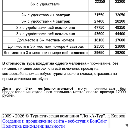
22350
23200
3-х с удобствами
2-х с удобствами
+
завтрак
31550
32650
3-х с удобствами +
завтрак
27400
28200
2-х с удобствами
всё всключено
47750
49350
3-х с удобствами
всё всключено
43600
44400
Доп.место в
3-х местном номере
18100
17600
Доп.место в
3-х местном номере
+
завтрак
23500
23000
Доп.место в
3-х местном номере
всё включено
39650
39200
В стоимость тура входит:на одного человека
- проживание, без
питания, питание завтрак или всё включено, проезд на
комфортабельном автобусе туристического класса, страховка на
время движения автобуса.
Дети до 3-ти лет(включительно)
могут приниматься без
предоставления отдельного
спального места
, оплата проезда 12000
рублей.
2009 - 2026 © Туристическая компания "Лен-А-Тур", г. Ковров
Создание и продвижение сайта - веб-студия БонСайт
В
Политика конфиденциальности