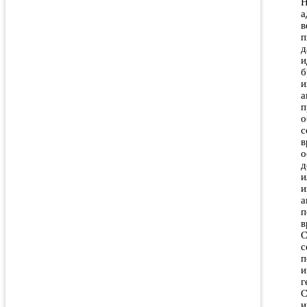
H
а
в
п
д
и
б
и
а
п
о
с
в
о
д
и
и
а
п
в
С
с
п
и
г
С
и