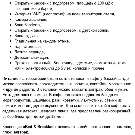
Открытый бассейн с подогревом, площадью 100 м2 с
шезлонгами и баром,
Интернет
Wi-Fi
(бесплатно):
на всей территории от
еля,
Камера хранения,
Зона барбекю,
Открытый бассейн с подогоревом, с детской зоной,
Зона отдыха,
Гладильная на каждом этаже,
Бар, столовая,
Летняя веранда,
Детская анимация,
Прокат
спортивный: Велосипеды детские, самокаты детские,
мячи, электромобили до 5 лет, коляски и прочее
Питание:
На территории отеля есть столовая и кафе у бассейна, где
можно попробовать прохладительные напитки, коктейли, мороженное
и другие радости. В столовой можно заказать завтрак, обед и ужин.
Есть доставка в номера. В кафе под заказ подаются блюда из
морепродуктов, шашлыки, раки, креветки, лангустины, стейки из
сёмги и многие другие вкусности.
Для маленьких гостей в
кафе есть
отдельная детская шведская линия, где представлен разнообразный
выбор блюд для детей до 12 лет.
Концепция
«Bed & Breakfast»
включает в себя проживание в номерах,
плюс
завтрак.