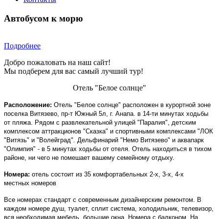
Автобусом к морю
Подробнее
Добро пожаловать на наш сайт!
Мы подберем для вас самый лучший тур!
Отель "Белое солнце"
Расположение:
Отель "Белое солнце" расположен
в курортной зоне
поселка Витязево, пр-т Южный 5л, г. Анапа.
в 14-ти минутах ходьбы
от пляжа. Рядом с развлекательной улицей "Паралия", детским
комплексом аттракционов "Сказка" и спортивными комплексами "ЛОК
"Витязь" и "Волейград". Дельфинарий "Немо Витязево" и аквапарк
"Олимпия" - в 5 минутах ходьбы от отеля. Отель находиться в тихом
районе, ни чего не помешает вашему семейному отдыху.
Номера:
отель состоит из 35 комфортабельных 2-х, 3-х, 4-х
местных
номеров
В
се номерах стандарт с современным дизайнерским ремонтом. В
каждом номере душ, туалет, сплит система, холодильник, телевизор,
вся необходимая мебель, большие окна. Номера с балконом. На