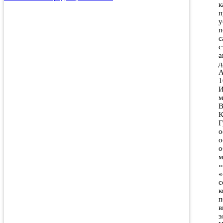
к
п
у
п
с
с
а
д
А
1
И
м
В
К
Г
о
о
о
м
«
«
с
к
п
в
э