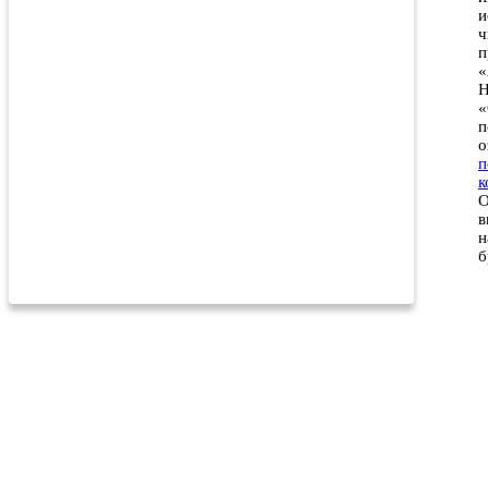
и
ч
п
«
Н
«
п
о
п
к
О
в
н
б